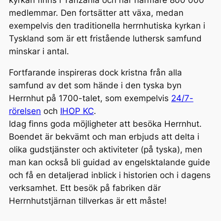
kyrkan finns i Tanzania och har närmare 800 000
medlemmar. Den fortsätter att växa, medan
exempelvis den traditionella herrnhutiska kyrkan i
Tyskland som är ett fristående luthersk samfund
minskar i antal.
Fortfarande inspireras dock kristna från alla
samfund av det som hände i den tyska byn
Herrnhut på 1700-talet, som exempelvis
24/7-
rörelsen
och
IHOP KC
.
Idag finns goda möjligheter att besöka Herrnhut.
Boendet är bekvämt och man erbjuds att delta i
olika gudstjänster och aktiviteter (på tyska), men
man kan också bli guidad av engelsktalande guide
och få en detaljerad inblick i historien och i dagens
verksamhet. Ett besök på fabriken där
Herrnhutstjärnan tillverkas är ett måste!