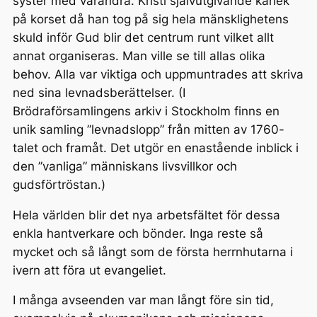
syster med varandra. Kristi självutgivande kärlek
på korset då han tog på sig hela mänsklighetens
skuld inför Gud blir det centrum runt vilket allt
annat organiseras. Man ville se till allas olika
behov. Alla var viktiga och uppmuntrades att skriva
ned sina levnadsberättelser. (I
Brödraförsamlingens arkiv i Stockholm finns en
unik samling ”levnadslopp” från mitten av 1760-
talet och framåt. Det utgör en enastående inblick i
den ”vanliga” människans livsvillkor och
gudsförtröstan.)
Hela världen blir det nya arbetsfältet för dessa
enkla hantverkare och bönder. Inga reste så
mycket och så långt som de första herrnhutarna i
ivern att föra ut evangeliet.
I många avseenden var man långt före sin tid,