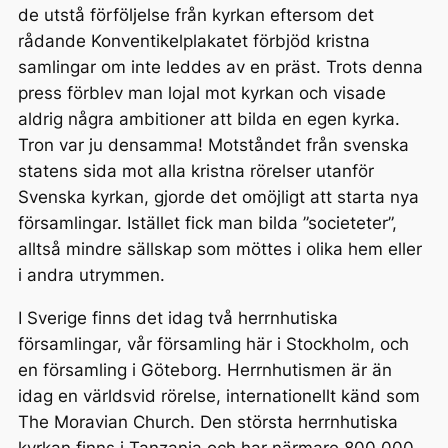
de utstå förföljelse från kyrkan eftersom det
rådande Konventikelplakatet förbjöd kristna
samlingar om inte leddes av en präst. Trots denna
press förblev man lojal mot kyrkan och visade
aldrig några ambitioner att bilda en egen kyrka.
Tron var ju densamma! Motståndet från svenska
statens sida mot alla kristna rörelser utanför
Svenska kyrkan, gjorde det omöjligt att starta nya
församlingar. Istället fick man bilda ”societeter”,
alltså mindre sällskap som möttes i olika hem eller
i andra utrymmen.
I Sverige finns det idag två herrnhutiska
församlingar, vår församling här i Stockholm, och
en församling i Göteborg. Herrnhutismen är än
idag en världsvid rörelse, internationellt känd som
The Moravian Church. Den största herrnhutiska