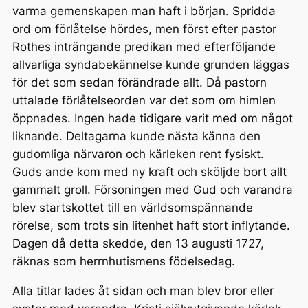
varma gemenskapen man haft i början. Spridda
ord om förlåtelse hördes, men först efter pastor
Rothes inträngande predikan med efterföljande
allvarliga syndabekännelse kunde grunden läggas
för det som sedan förändrade allt. Då pastorn
uttalade förlåtelseorden var det som om himlen
öppnades. Ingen hade tidigare varit med om något
liknande. Deltagarna kunde nästa känna den
gudomliga närvaron och kärleken rent fysiskt.
Guds ande kom med ny kraft och sköljde bort allt
gammalt groll. Försoningen med Gud och varandra
blev startskottet till en världsomspännande
rörelse, som trots sin litenhet haft stort inflytande.
Dagen då detta skedde, den 13 augusti 1727,
räknas som herrnhutismens födelsedag.
Alla titlar lades åt sidan och man blev bror eller